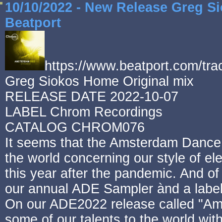
10/10/2022 - New Release Greg S
Beatport
https://www.beatport.com/t
Greg Siokos Home Original mix
RELEASE DATE 2022-10-07
LABEL Chrom Recordings
CATALOG CHROM076
It seems that the Amsterdam Dance 
the world concerning our style of elec
this year after the pandemic. And of
our annual ADE Sampler ànd a labe
On our ADE2022 release called "Am
some of our talents to the world wit