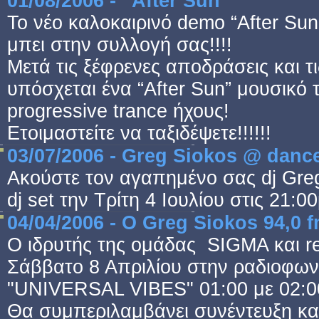
01/08/2006 - “After Sun”
Το νέο καλοκαιρινό demo “After Sun
μπει στην συλλογή σας!!!!
Μετά τις ξέφρενες αποδράσεις και τ
υπόσχεται ένα “After Sun” μουσικό τ
progressive trance ήχους!
Ετοιμαστείτε να ταξιδέψετε!!!!!!
03/07/2006 - Greg Siokos @ danc
Ακούστε τον αγαπημένο σας dj Greg
dj set την Τρίτη 4 Ιουλίου στις 21:0
04/04/2006 - O Greg Siokos 94,0 
Ο ιδρυτής της ομάδας SIGMA και res
Σάββατο 8 Απριλίου στην ραδιοφων
"UNIVERSAL VIBES" 01:00 με 02:00 
Θα συμπεριλαμβάνει συνέντευξη και