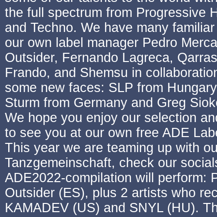
the full spectrum from Progressive
and Techno. We have many familiar C
our own label manager Pedro Mercado
Outsider, Fernando Lagreca, Qarra
Frando, and Shemsu in collaboratio
some new faces: SLP from Hungary,
Sturm from Germany and Greg Siok
We hope you enjoy our selection an
to see you at our own free ADE La
This year we are teaming up with o
Tanzgemeinschaft, check our socials f
ADE2022-compilation will perform:
Outsider (ES), plus 2 artists who r
KAMADEV (US) and SNYL (HU). The l